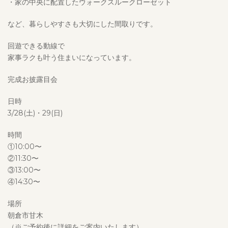
・家の中央に配置したウォークスルークローゼット
など、暮らしやすさも大切にした間取りです。
回遊できる動線で
家事ラクも叶う住まいになっています。
完成お披露目会
日時
3/28(土)・29(日)
時間
①10:00〜
②11:30〜
③13:00〜
④14:30〜
場所
朝倉市甘木
（※ご予約後に詳細をご案内いたします）